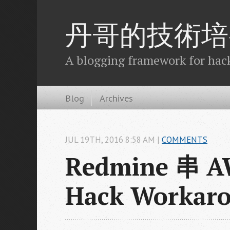
丹哥的技術培
A blogging framework for hack
Blog
Archives
JUL
19
TH
,
2016
8:58 AM
|
COMMENTS
Redmine 串 
Hack Workar