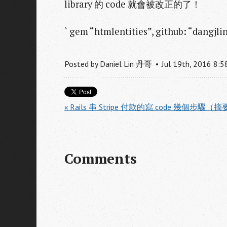
library 的 code 就會被改正的了！
` gem “htmlentities”, github: “dangjli
Posted by
Daniel Lin 丹哥
Jul
19
th
,
2016
8:5
« Rails 串 Stripe 付款的寫 code 幾個步驟（
Comments