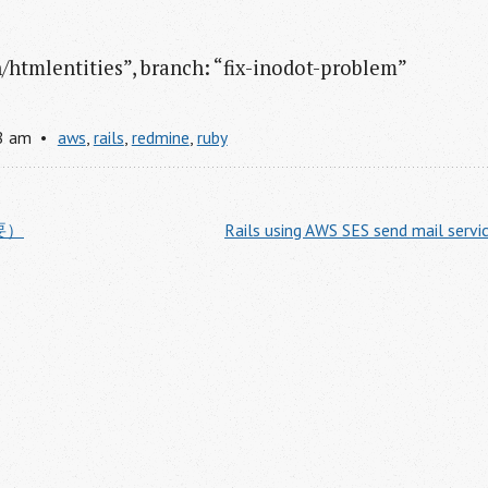
n/htmlentities”, branch: “fix-inodot-problem”
8 am
aws
,
rails
,
redmine
,
ruby
摘要）
Rails using AWS SES send mail servic