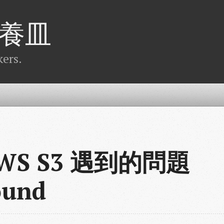
養皿
ers.
AWS S3 遇到的問題
ound