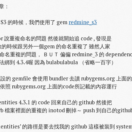
文章：
WS S3 的時候，我們使用了 gem
redmine_s3
error 說重複命名的問題 然後就開始追 code , 發現是
odot 變數的時候跟另外一個gem 的命名重複了 雖然人家
變數命名重複的問題， ＢＵＴ 偏偏 redmine_3 的 dependenc
 4.3.4喔 因為 bulabulabula （省略一百字）
emfile 會使用 bundler 去讀 rubygems.org 上面
都會依照 rubygems.org 上面的code所記載的內容運行
ties 4.3.1 的 code 回來自己的 github 然後把
nded.rb 檔案裡面的重複的 inotod 刪掉～ push 到自己的github
lentities’ 的路徑是要去找我的 github 這樣被裝到 syste